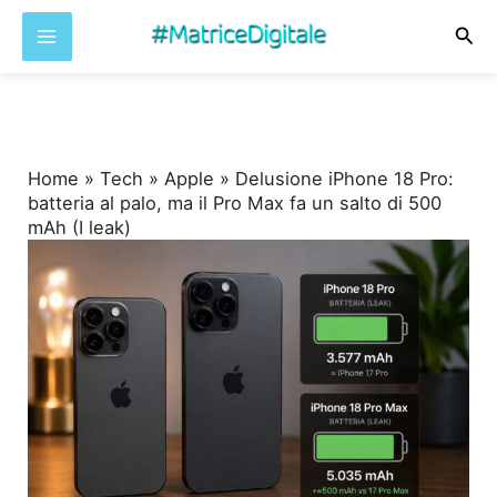
Cer
Vai
al
contenuto
Home
»
Tech
»
Apple
»
Delusione iPhone 18 Pro:
batteria al palo, ma il Pro Max fa un salto di 500
mAh (I leak)