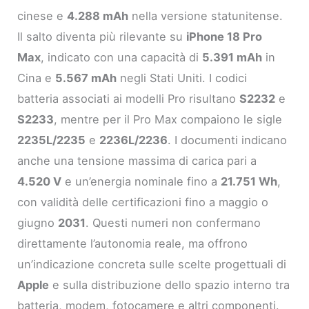
cinese e
4.288 mAh
nella versione statunitense.
Il salto diventa più rilevante su
iPhone 18 Pro
Max
, indicato con una capacità di
5.391 mAh
in
Cina e
5.567 mAh
negli Stati Uniti. I codici
batteria associati ai modelli Pro risultano
S2232
e
S2233
, mentre per il Pro Max compaiono le sigle
2235L/2235
e
2236L/2236
. I documenti indicano
anche una tensione massima di carica pari a
4.520 V
e un’energia nominale fino a
21.751 Wh
,
con validità delle certificazioni fino a maggio o
giugno
2031
. Questi numeri non confermano
direttamente l’autonomia reale, ma offrono
un’indicazione concreta sulle scelte progettuali di
Apple
e sulla distribuzione dello spazio interno tra
batteria, modem, fotocamere e altri componenti.