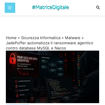
Cer
Vai
al
contenuto
Home
»
Sicurezza Informatica
»
Malware
»
JadePuffer automatizza il ransomware agentico
contro database MySQL e Nacos