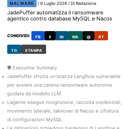
MALWARE
/
6 Luglio 2026
/ Di
Redazione
JadePuffer automatizza il ransomware
agentico contro database MySQL e Nacos
CONDIVIDI:
FB
X
IN
WA
@
RT
TG
STAMPA
🛡️ Executive Summary
JadePuffer sfrutta un’istanza Langflow vulnerabile
per avviare una catena ransomware autonoma
guidata da modello LLM.
L’agente esegue ricognizione, raccolta credenziali,
movimento laterale, takeover di Nacos e cifratura
di configurazioni MySQL.
Le mitigazioni richiedono hardening di Langflow e