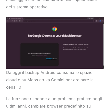
del sistema operativo.
Da oggi il backup Android consuma lo spazio
cloud e su Maps arriva Gemini per ordinare la
cena 10
La funzione risponde a un problema pratico: negli
ultimi anni, cambiare browser predefinito su