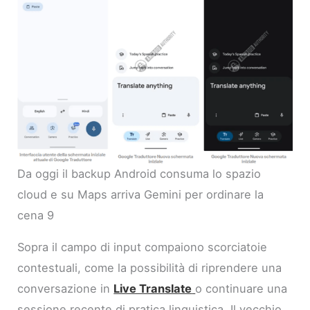
Da oggi il backup Android consuma lo spazio
cloud e su Maps arriva Gemini per ordinare la
cena 9
Sopra il campo di input compaiono scorciatoie
contestuali, come la possibilità di riprendere una
conversazione in
Live Translate
o continuare una
sessione recente di pratica linguistica. Il vecchio