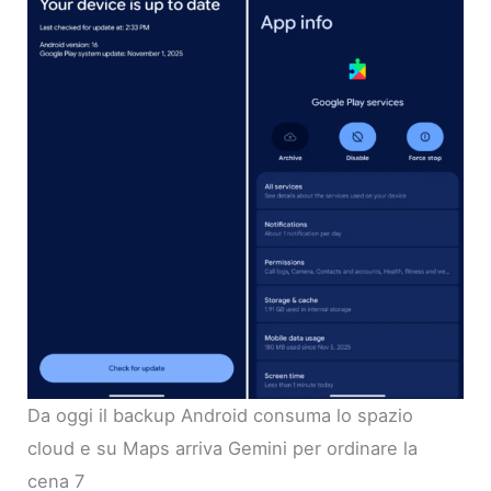
Da oggi il backup Android consuma lo spazio
cloud e su Maps arriva Gemini per ordinare la
cena 7