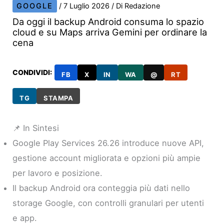
GOOGLE
/
7 Luglio 2026
/ Di
Redazione
Da oggi il backup Android consuma lo spazio
cloud e su Maps arriva Gemini per ordinare la
cena
CONDIVIDI:
FB
X
IN
WA
@
RT
TG
STAMPA
📌 In Sintesi
Google Play Services 26.26 introduce nuove API,
gestione account migliorata e opzioni più ampie
per lavoro e posizione.
Il backup Android ora conteggia più dati nello
storage Google, con controlli granulari per utenti
e app.