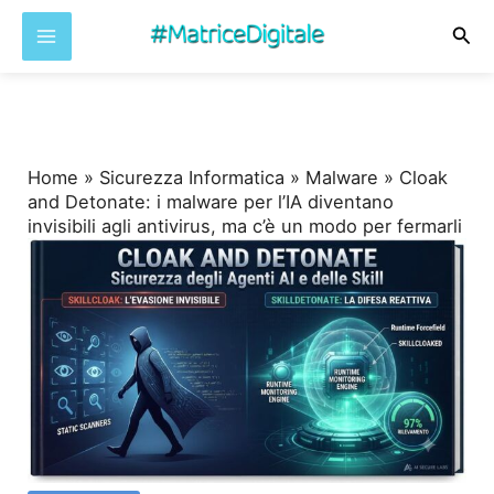
Cer
Vai
al
contenuto
Home
»
Sicurezza Informatica
»
Malware
»
Cloak
and Detonate: i malware per l’IA diventano
invisibili agli antivirus, ma c’è un modo per fermarli