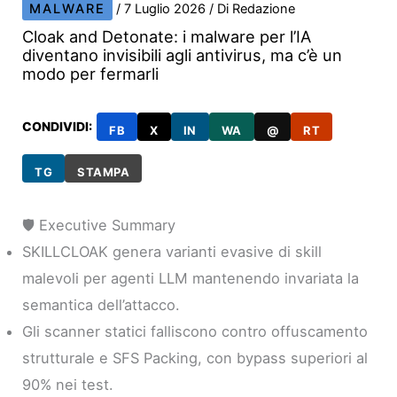
MALWARE
/
7 Luglio 2026
/ Di
Redazione
Cloak and Detonate: i malware per l’IA
diventano invisibili agli antivirus, ma c’è un
modo per fermarli
CONDIVIDI:
FB
X
IN
WA
@
RT
TG
STAMPA
🛡️ Executive Summary
SKILLCLOAK genera varianti evasive di skill
malevoli per agenti LLM mantenendo invariata la
semantica dell’attacco.
Gli scanner statici falliscono contro offuscamento
strutturale e SFS Packing, con bypass superiori al
90% nei test.