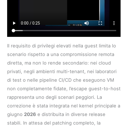
Il requisito di privilegi elevati nella guest limita lo
scenario rispetto a una compromissione remota
diretta, ma non lo rende secondario: nei cloud
privati, negli ambienti multi-tenant, nei laboratori
di test o nelle pipeline CI/CD che eseguono VM
non completamente fidate, l’escape guest-to-host
rappresenta uno degli scenari peggiori. La
correzione è stata integrata nel kernel principale a
giugno
2026
e distribuita in diverse release
stabili. In attesa del patching completo, la