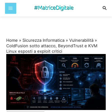
Cer
Vai
al
contenuto
Home
»
Sicurezza Informatica
»
Vulnerabilità
»
ColdFusion sotto attacco, BeyondTrust e KVM
Linux esposti a exploit critici