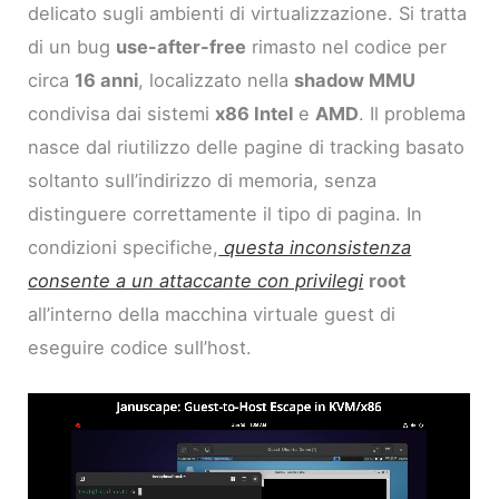
delicato sugli ambienti di virtualizzazione. Si tratta
di un bug
use-after-free
rimasto nel codice per
circa
16 anni
, localizzato nella
shadow MMU
condivisa dai sistemi
x86 Intel
e
AMD
. Il problema
nasce dal riutilizzo delle pagine di tracking basato
soltanto sull’indirizzo di memoria, senza
distinguere correttamente il tipo di pagina. In
condizioni specifiche,
questa inconsistenza
consente a un attaccante con privilegi
root
all’interno della macchina virtuale guest di
eseguire codice sull’host.