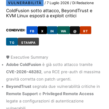
VULNERABILITÀ
/
7 Luglio 2026
/ Di
Redazione
ColdFusion sotto attacco, BeyondTrust e
KVM Linux esposti a exploit critici
CONDIVIDI:
FB
X
IN
WA
@
RT
TG
STAMPA
🛡️ Executive Summary
Adobe ColdFusion
è già sotto attacco tramite
CVE-2026-48282
, una RCE pre-auth di massima
gravità corretta con patch urgenti.
BeyondTrust
segnala due vulnerabilità critiche in
Remote Support
e
Privileged Remote Access
legate a configurazioni di autenticazione
vulnerabili.