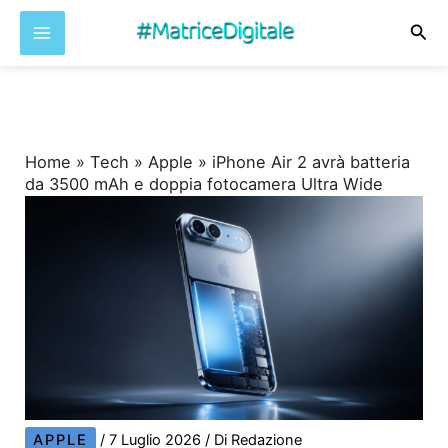
Cer
Vai
al
contenuto
Home
»
Tech
»
Apple
»
iPhone Air 2 avrà batteria
da 3500 mAh e doppia fotocamera Ultra Wide
APPLE
/
7 Luglio 2026
/ Di
Redazione