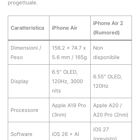
progettuale.
iPhone Air 2
Caratteristica
iPhone Air
(Rumored)
Dimensioni /
156.2 x 74.7 x
Non
Peso
5.6 mm / 165g
disponibile
6.5″ OLED,
6.55″ OLED,
Display
120Hz, 3000
120Hz
nits
Apple A19 Pro
Apple A20 /
Processore
(3nm)
A20 Pro (2nm)
iOS 27
Software
iOS 26 + AI
(previsto)