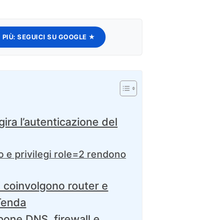
 PIÙ:
SEGUICI SU GOOGLE ★
ra l’autenticazione del
 e privilegi role=2 rendono
i coinvolgono router e
 Tenda
spone DNS, firewall e