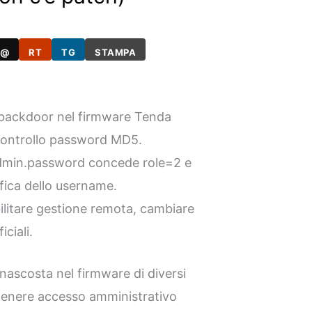
@
RT
TG
STAMPA
backdoor nel firmware Tenda
 controllo password MD5.
admin.password concede role=2 e
fica dello username.
ilitare gestione remota, cambiare
ciali.
ascosta nel firmware di diversi
tenere accesso amministrativo