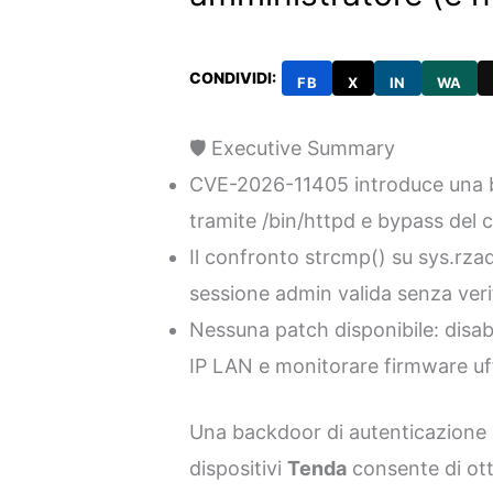
CONDIVIDI:
FB
X
IN
WA
🛡️ Executive Summary
CVE-2026-11405 introduce una 
tramite /bin/httpd e bypass del
Il confronto strcmp() su sys.rz
sessione admin valida senza veri
Nessuna patch disponibile: disab
IP LAN e monitorare firmware uffi
Una backdoor di autenticazione n
dispositivi
Tenda
consente di ot