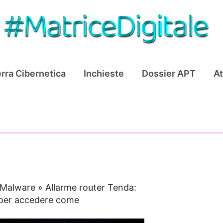
rra Cibernetica
Inchieste
Dossier APT
At
Malware
»
Allarme router Tenda:
 per accedere come
)