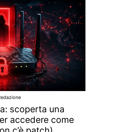
Redazione
da: scoperta una
per accedere come
on c’è patch)