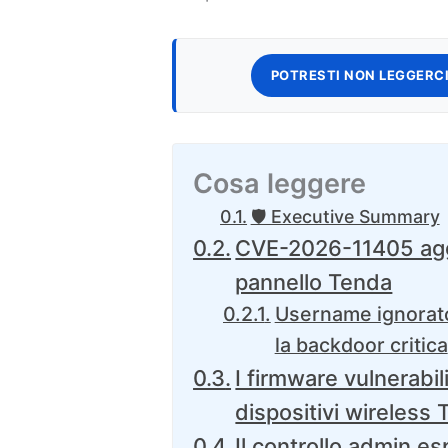
POTRESTI NON LEGGERCI
Cosa leggere
🛡️ Executive Summary
CVE-2026-11405 aggi
pannello Tenda
Username ignorato
la backdoor critica
I firmware vulnerabil
dispositivi wireless
Il controllo admin e