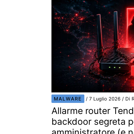
MALWARE
/
7 Luglio 2026
/ Di
Allarme router Ten
backdoor segreta 
amministratore (e n