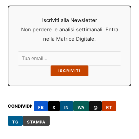
Iscriviti alla Newsletter
Non perdere le analisi settimanali: Entra
nella Matrice Digitale.
ISCRIVITI
CONDIVIDI:
FB
X
IN
WA
@
RT
TG
STAMPA