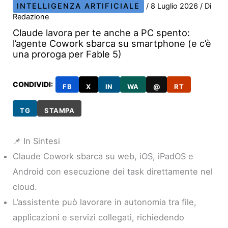
INTELLIGENZA ARTIFICIALE
/
8 Luglio 2026
/ Di
Redazione
Claude lavora per te anche a PC spento:
l’agente Cowork sbarca su smartphone (e c’è
una proroga per Fable 5)
CONDIVIDI:
FB
X
IN
WA
@
RT
TG
STAMPA
📌 In Sintesi
Claude Cowork sbarca su web, iOS, iPadOS e
Android con esecuzione dei task direttamente nel
cloud.
L’assistente può lavorare in autonomia tra file,
applicazioni e servizi collegati, richiedendo