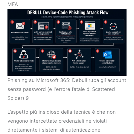
MFA
Phishing su Microsoft 365: Debull ruba gli account
senza password (e l'errore fatale di Scattered
Spider) 9
L’aspetto più insidioso della tecnica è che non
vengono intercettate credenziali né violati
direttamente i sistemi di autenticazione