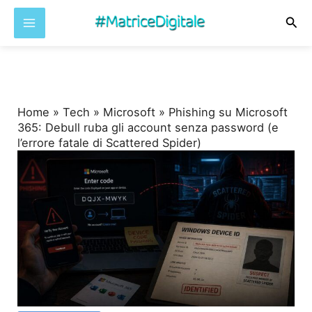
Cer
Vai
al
contenuto
Home
»
Tech
»
Microsoft
»
Phishing su Microsoft
365: Debull ruba gli account senza password (e
l’errore fatale di Scattered Spider)