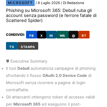
MICROSOFT
/
8 Luglio 2026
/ Di
Redazione
Phishing su Microsoft 365: Debull ruba gli
account senza password (e l’errore fatale di
Scattered Spider)
CONDIVIDI:
FB
X
IN
WA
@
RT
TG
STAMPA
🛡️ Executive Summary
Il tool
Debull
automatizza campagne di phishing
sfruttando il flusso
OAuth 2.0 Device Code
di
Microsoft senza ricorrere a pagine di login
contraffatte.
Gli attaccanti ottengono token di accesso validi
per
Microsoft 365
ed eseguono il post-