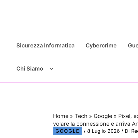
Vai
al
contenuto
Sicurezza Informatica
Cybercrime
Gue
Chi Siamo
Home
»
Tech
»
Google
»
Pixel, e
volare la connessione e arriva A
GOOGLE
/
8 Luglio 2026
/ Di
Re