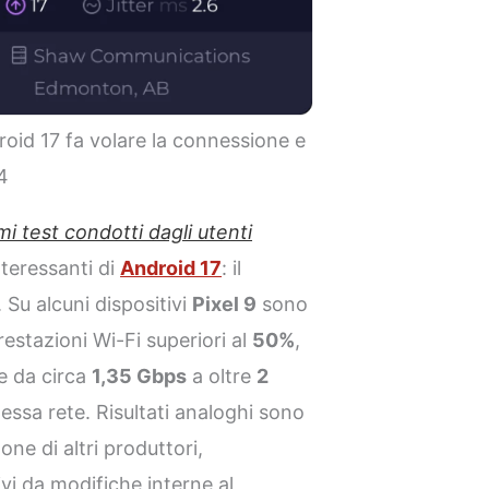
droid 17 fa volare la connessione e
4
mi test condotti dagli utenti
nteressanti di
Android 17
: il
 Su alcuni dispositivi
Pixel 9
sono
prestazioni Wi-Fi superiori al
50%
,
e da circa
1,35 Gbps
a oltre
2
ssa rete. Risultati analoghi sono
ne di altri produttori,
i da modifiche interne al