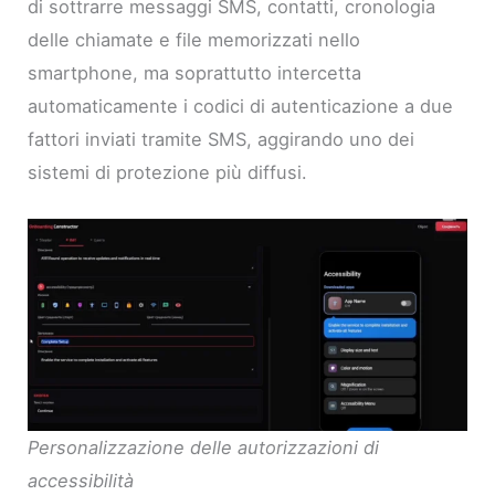
di sottrarre messaggi SMS, contatti, cronologia
delle chiamate e file memorizzati nello
smartphone, ma soprattutto intercetta
automaticamente i codici di autenticazione a due
fattori inviati tramite SMS, aggirando uno dei
sistemi di protezione più diffusi.
Personalizzazione delle autorizzazioni di
accessibilità