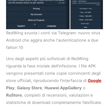
RedWing svuota i conti via Telegram: nuovo virus
Android che aggira anche l'autenticazione a due
fattori 10
Uno degli aspetti più sofisticati di RedWing
riguarda la fase iniziale dell’infezione. I file APK
vengono presentati come copie convincenti degli
store ufficiali, riproducendo l’interfaccia di
Google
Play
,
Galaxy Store
,
Huawei AppGallery
o
RuStore
, completi di recensioni, valutazioni e
statistiche di download completamente falsificate.