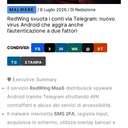
MALWARE
/
8 Luglio 2026
/ Di
Redazione
RedWing svuota i conti via Telegram: nuovo
virus Android che aggira anche
l’autenticazione a due fattori
CONDIVIDI:
FB
X
IN
WA
@
RT
TG
STAMPA
🛡️ Executive Summary
Il servizio
RedWing MaaS
distribuisce spyware
Android tramite Telegram sfruttando APK
contraffatti e abuso dei servizi di accessibilità.
Il malware intercetta
SMS 2FA
, registra input,
acquisisce lo schermo, utilizza overlay bancari e