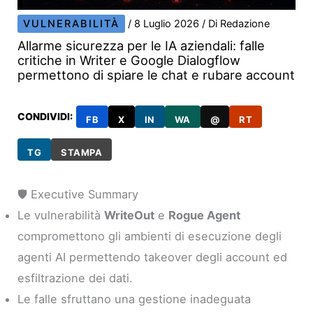
VULNERABILITÀ
/
8 Luglio 2026
/ Di
Redazione
Allarme sicurezza per le IA aziendali: falle
critiche in Writer e Google Dialogflow
permettono di spiare le chat e rubare account
CONDIVIDI:
FB
X
IN
WA
@
RT
TG
STAMPA
🛡️ Executive Summary
Le vulnerabilità
WriteOut
e
Rogue Agent
compromettono gli ambienti di esecuzione degli
agenti AI permettendo takeover degli account ed
esfiltrazione dei dati.
Le falle sfruttano una gestione inadeguata