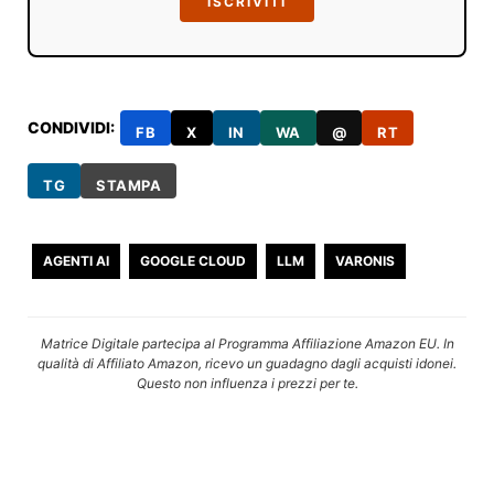
ISCRIVITI
CONDIVIDI:
FB
X
IN
WA
@
RT
TG
STAMPA
AGENTI AI
GOOGLE CLOUD
LLM
VARONIS
Matrice Digitale partecipa al Programma Affiliazione Amazon EU. In
qualità di Affiliato Amazon, ricevo un guadagno dagli acquisti idonei.
Questo non influenza i prezzi per te.