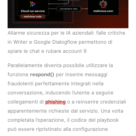
Allarme sicurezza per le IA aziendali: falle critiche
in Writer e Google Dialogflow permettono di
spiare le chat e rubare account 9
Parallelamente diventa possibile utilizzare la
funzione
respond()
per inserire messaggi
fraudolenti perfettamente integrati nella
conversazione, inducendo l’utente a seguire
collegamenti di
phishing
o a reinserire credenziali
apparentemente richieste dal servizio. Una volta
completata l’operazione, il codice del playbook
può essere ripristinato alla configurazione