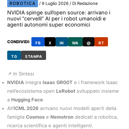
ROBOTICA
/
9 Luglio 2026
/ Di
Redazione
NVIDIA spinge sull’open source: arrivano i
nuovi “cervelli” AI per i robot umanoidi e
agenti autonomi super economici
CONDIVIDI:
FB
X
IN
WA
@
RT
TG
STAMPA
📌 In Sintesi
NVIDIA
integra
Isaac GR00T
e i framework Isaac
nell’ecosistema open
LeRobot
sviluppato insieme
a
Hugging Face
.
All’
ICML 2026
arrivano nuovi modelli aperti della
famiglia
Cosmos
e
Nemotron
dedicati a robotica,
ricerca scientifica e agenti intelligenti.