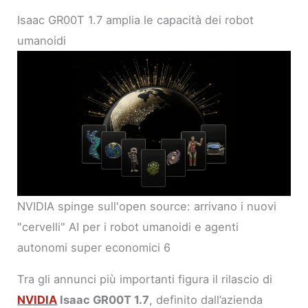
Isaac GR00T 1.7 amplia le capacità dei robot
umanoidi
NVIDIA spinge sull'open source: arrivano i nuovi
"cervelli" AI per i robot umanoidi e agenti
autonomi super economici 6
Tra gli annunci più importanti figura il rilascio di
NVIDIA
Isaac GR00T 1.7
, definito dall’azienda