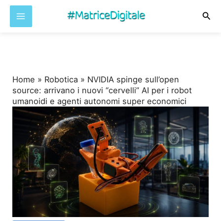
Cer
Vai
al
contenuto
Home
»
Robotica
»
NVIDIA spinge sull’open
source: arrivano i nuovi “cervelli” AI per i robot
umanoidi e agenti autonomi super economici