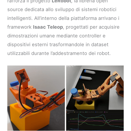
rafforza il progetto
LeRobot
, la libreria open
source dedicata allo sviluppo di sistemi robotici
intelligenti. All’interno della piattaforma arrivano i
framework
Isaac Teleop
, progettati per acquisire
dimostrazioni umane mediante controller e
dispositivi esterni trasformandole in dataset
utilizzabili durante l’addestramento dei robot.