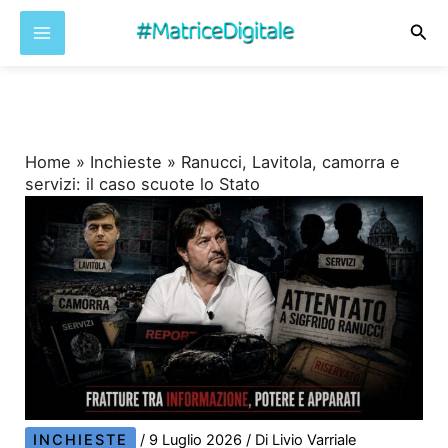
Cer
Vai
al
contenuto
Home
»
Inchieste
»
Ranucci, Lavitola, camorra e
servizi: il caso scuote lo Stato
INCHIESTE
/
9 Luglio 2026
/ Di
Livio Varriale