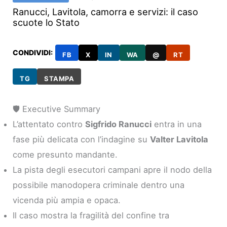
Ranucci, Lavitola, camorra e servizi: il caso
scuote lo Stato
CONDIVIDI:
FB
X
IN
WA
@
RT
TG
STAMPA
🛡️ Executive Summary
L’attentato contro
Sigfrido Ranucci
entra in una
fase più delicata con l’indagine su
Valter Lavitola
come presunto mandante.
La pista degli esecutori campani apre il nodo della
possibile manodopera criminale dentro una
vicenda più ampia e opaca.
Il caso mostra la fragilità del confine tra