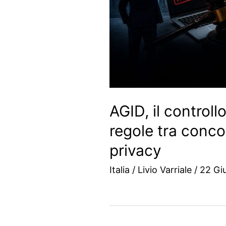
AGID, il controll
regole tra conco
privacy
Italia
/
Livio Varriale
/
22 Gi