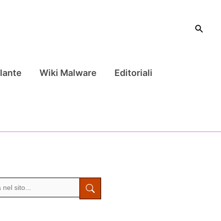
Cerca
lante
Wiki Malware
Editoriali