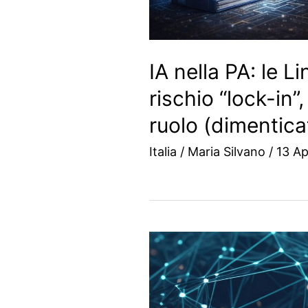
IA nella PA: le L
rischio “lock-in”,
ruolo (dimentica
Italia
/
Maria Silvano
/
13 Ap