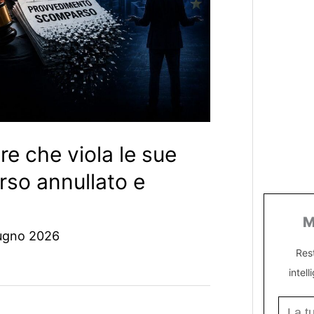
ore che viola le sue
rso annullato e
M
ugno 2026
Res
intell