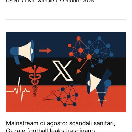
OSINT
/
Livio Varriale
/
7 Ottobre 2025
Mainstream di agosto: scandali sanitari,
Gaza e football leaks trascinano