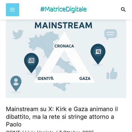
Cer
Vai
al
contenuto
Mainstream su X: Kirk e Gaza animano il
dibattito, ma la rete si stringe attorno a
Paolo