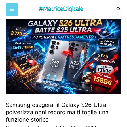
Cer
Vai
al
contenuto
Samsung esagera: il Galaxy S26 Ultra
polverizza ogni record ma ti toglie una
funzione storica