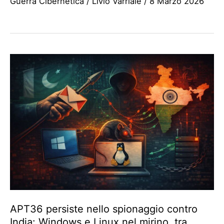
Guerra Cibernetica
/
Livio Varriale
/
8 Marzo 2026
APT36 persiste nello spionaggio contro
India: Windows e Linux nel mirino, tra