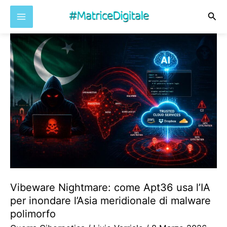
Cer
Vai
al
contenuto
Vibeware Nightmare: come Apt36 usa l’IA
per inondare l’Asia meridionale di malware
polimorfo