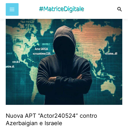
Cer
Vai
al
contenuto
Nuova APT “Actor240524” contro
Azerbaigian e Israele