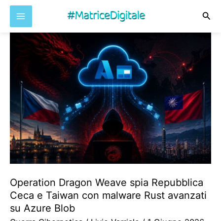
Cer
Vai
al
contenuto
Operation Dragon Weave spia Repubblica
Ceca e Taiwan con malware Rust avanzati
su Azure Blob