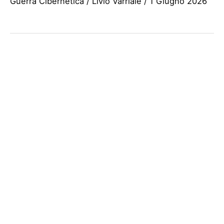
Guerra Cibernetica
/
Livio Varriale
/
1 Giugno 2026