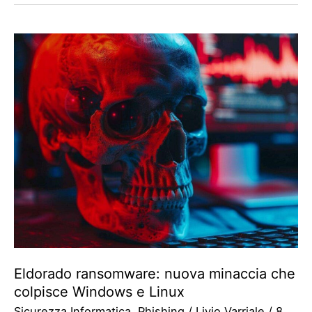
Eldorado ransomware: nuova minaccia che
colpisce Windows e Linux
Sicurezza Informatica
,
Phishing
/
Livio Varriale
/
8