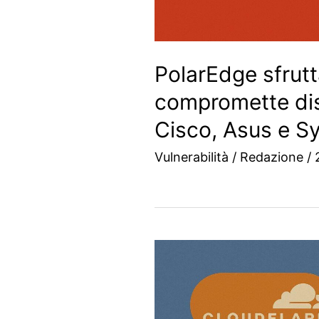
PolarEdge sfru
compromette dis
Cisco, Asus e S
Vulnerabilità
/
Redazione
/