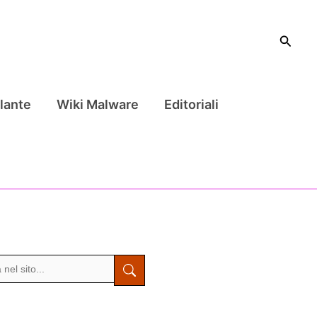
Cerca
lante
Wiki Malware
Editoriali