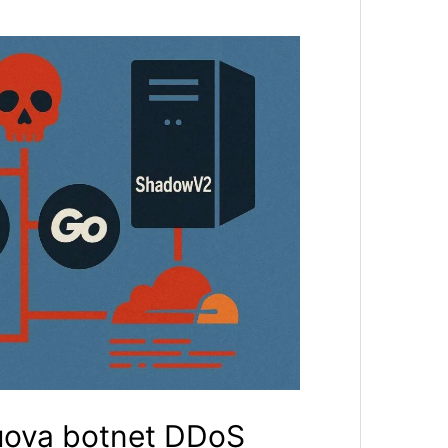
uova botnet DDoS