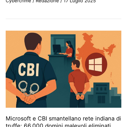
Cybercrime
/
Redazione
/
17 Luglio 2025
Microsoft e CBI smantellano rete indiana di
truffe: 66.000 domini malevoli eliminati