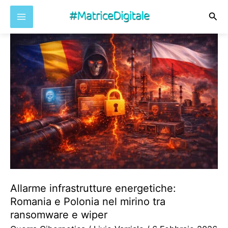
Cer
Vai
al
contenuto
Allarme infrastrutture energetiche:
Romania e Polonia nel mirino tra
ransomware e wiper