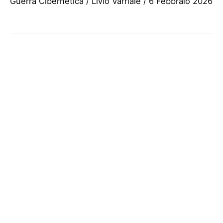
Guerra Cibernetica
/
Livio Varriale
/
6 Febbraio 2026