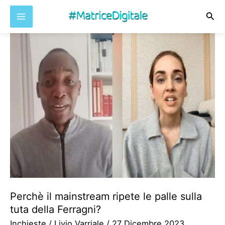
Cer
Vai
al
contenuto
Perchè il mainstream ripete le palle sulla
tuta della Ferragni?
Inchieste
/
Livio Varriale
/
27 Dicembre 2023