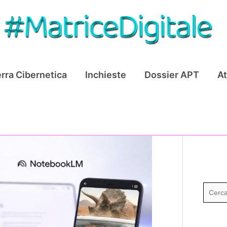
rra Cibernetica
Inchieste
Dossier APT
At