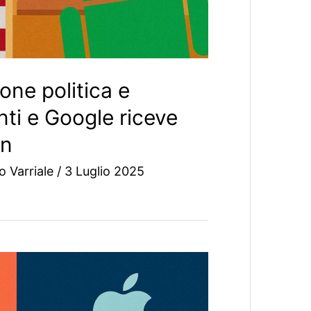
one politica e
nti e Google riceve
on
io Varriale
/
3 Luglio 2025