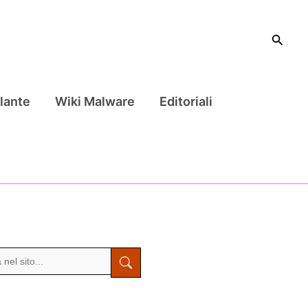
Cerca
lante
Wiki Malware
Editoriali