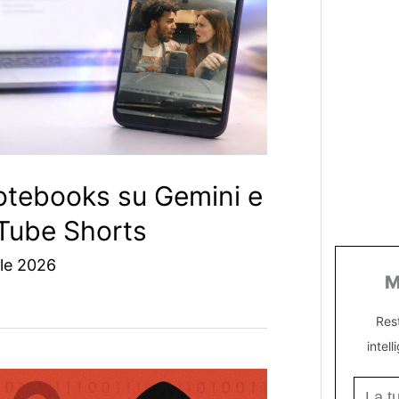
otebooks su Gemini e
uTube Shorts
ile 2026
M
Res
intell