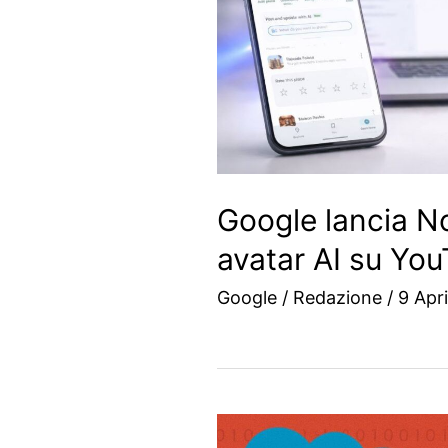
Google lancia N
avatar AI su Yo
Google
/
Redazione
/
9 Apr