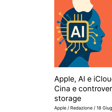
Apple, AI e iClo
Cina e controvers
storage
Apple
/
Redazione
/
18 Giu