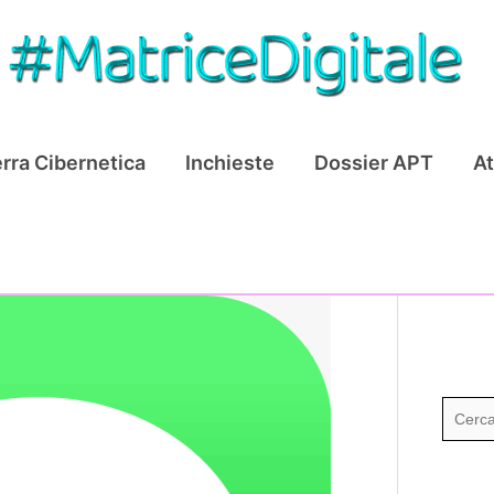
rra Cibernetica
Inchieste
Dossier APT
At