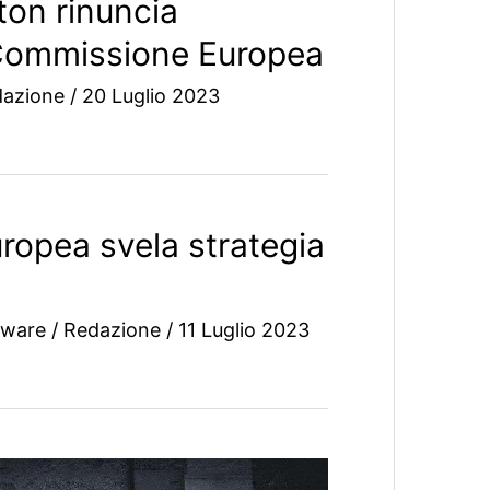
ton rinuncia
a Commissione Europea
dazione
/
20 Luglio 2023
opea svela strategia
tware
/
Redazione
/
11 Luglio 2023