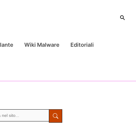
Cerca
lante
Wiki Malware
Editoriali