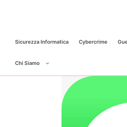
Vai
al
contenuto
Sicurezza Informatica
Cybercrime
Gue
Chi Siamo