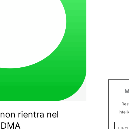
M
Res
non rientra nel
intell
E DMA