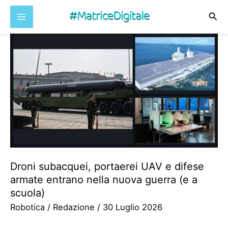
Cer
Vai
al
contenuto
Droni subacquei, portaerei UAV e difese
armate entrano nella nuova guerra (e a
scuola)
Robotica
/
Redazione
/
30 Luglio 2026