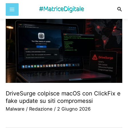
Cer
Vai
al
contenuto
DriveSurge colpisce macOS con ClickFix e
fake update su siti compromessi
Malware
/
Redazione
/
2 Giugno 2026