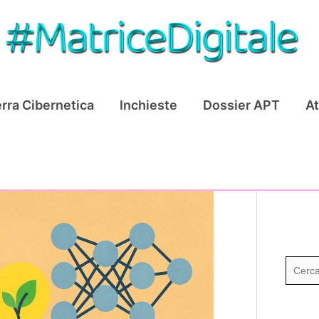
rra Cibernetica
Inchieste
Dossier APT
At