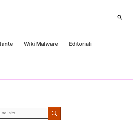
Cerca
lante
Wiki Malware
Editoriali