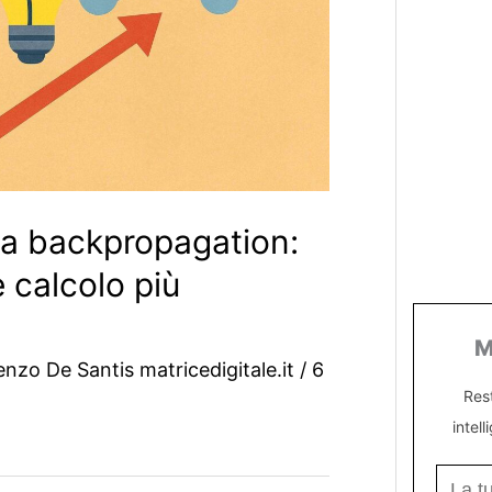
za backpropagation:
e calcolo più
M
enzo De Santis matricedigitale.it
/
6
Res
intell