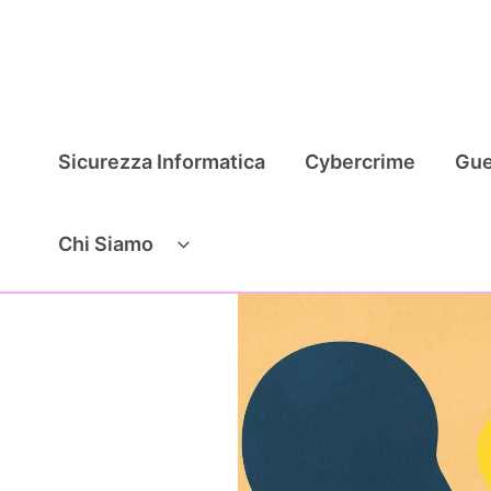
Vai
al
contenuto
Sicurezza Informatica
Cybercrime
Gue
Chi Siamo