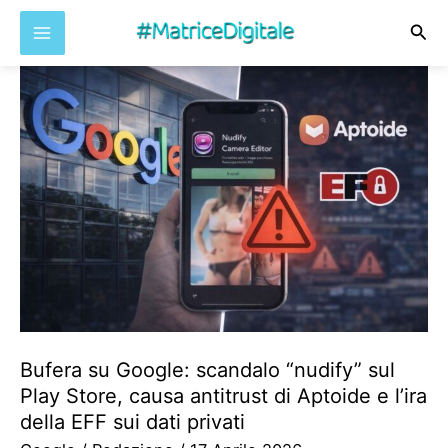
Cer
Vai
al
contenuto
Bufera su Google: scandalo “nudify” sul
Play Store, causa antitrust di Aptoide e l’ira
della EFF sui dati privati