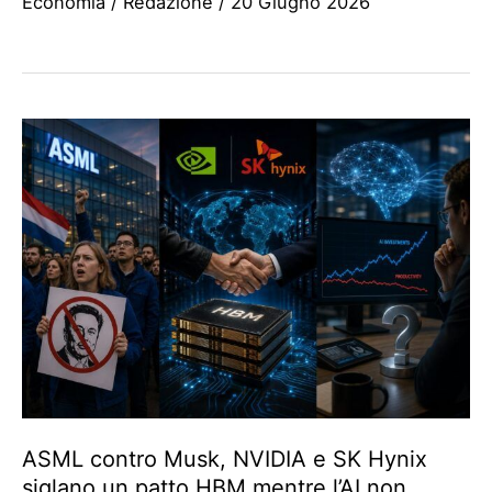
Economia
/
Redazione
/
20 Giugno 2026
ASML contro Musk, NVIDIA e SK Hynix
siglano un patto HBM mentre l’AI non