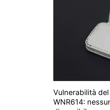
Vulnerabilità de
WNR614: nessun