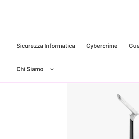
Vai
al
contenuto
Sicurezza Informatica
Cybercrime
Gue
Chi Siamo