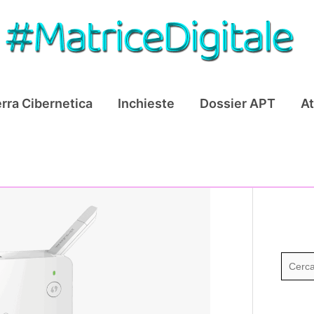
rra Cibernetica
Inchieste
Dossier APT
At