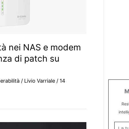
lità nei NAS e modem
nza di patch su
erabilità
/
Livio Varriale
/
14
M
Res
intell