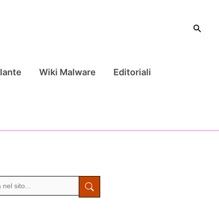
Cerca
lante
Wiki Malware
Editoriali