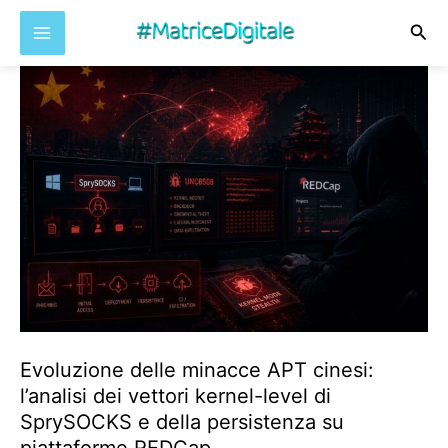
Cer
Vai
al
contenuto
Evoluzione delle minacce APT cinesi:
l’analisi dei vettori kernel-level di
SprySOCKS e della persistenza su
piattaforme REDCap