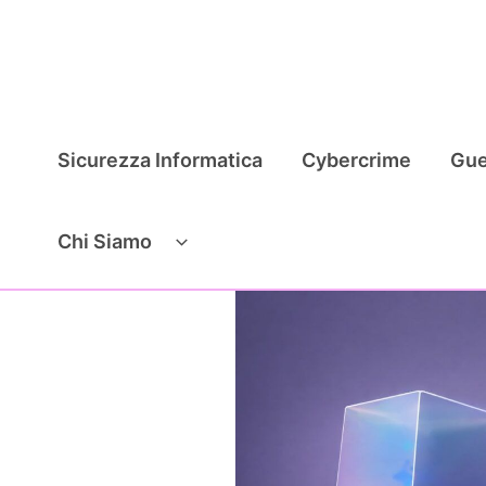
Vai
al
contenuto
Sicurezza Informatica
Cybercrime
Gue
Chi Siamo