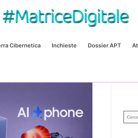
rra Cibernetica
Inchieste
Dossier APT
At