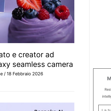
ato e creator ad
laxy seamless camera
ne
/
18 Febbraio 2026
M
Res
intell