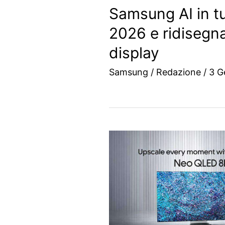
Samsung AI in tut
2026 e ridisegna
display
Samsung
/
Redazione
/
3 G