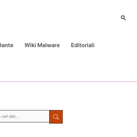
Cerca
lante
Wiki Malware
Editoriali