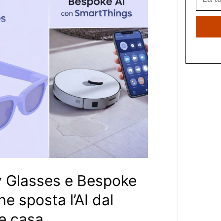
 Glasses e Bespoke
he sposta l’AI dal
 e casa