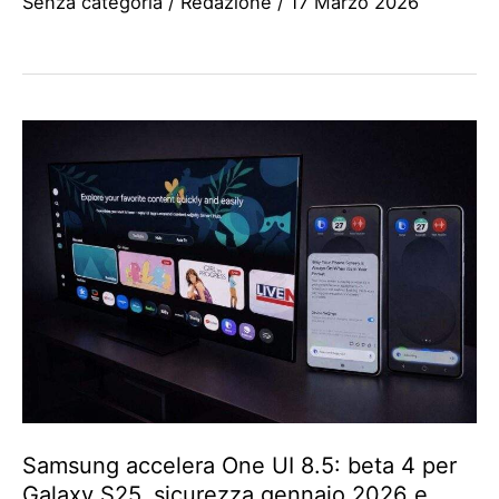
Senza categoria
/
Redazione
/
17 Marzo 2026
Samsung accelera One UI 8.5: beta 4 per
Galaxy S25, sicurezza gennaio 2026 e