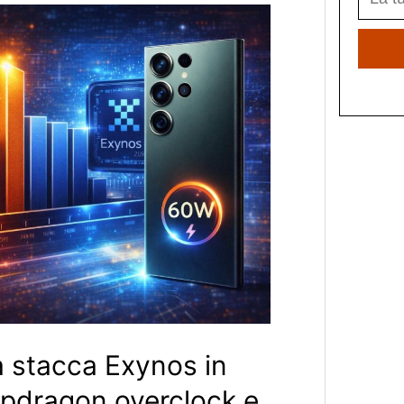
a stacca Exynos in
pdragon overclock e