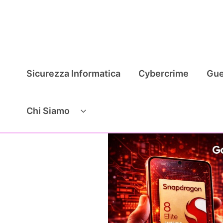
Vai
al
contenuto
Sicurezza Informatica
Cybercrime
Gue
Chi Siamo