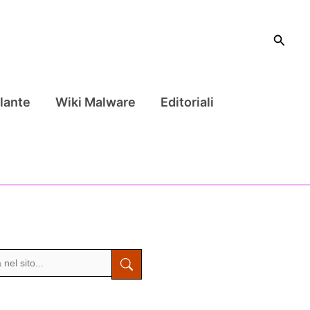
Cerca
lante
Wiki Malware
Editoriali