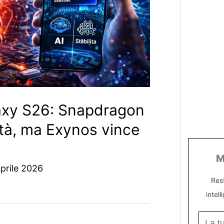
laxy S26: Snapdragon
ità, ma Exynos vince
M
prile 2026
Res
intell