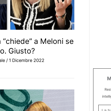
 “chiede” a Meloni se
o. Giusto?
iale
/
1 Dicembre 2022
M
Res
intell