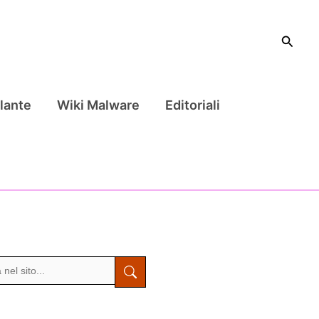
Cerca
lante
Wiki Malware
Editoriali