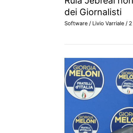
Rula Jebreal non 
dei Giornalisti
Software
/
Livio Varriale
/
2