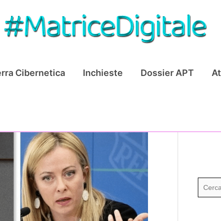
rra Cibernetica
Inchieste
Dossier APT
At