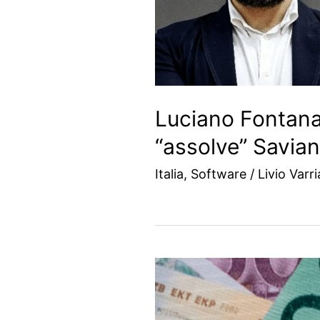
Luciano Fontana
“assolve” Savian
Italia
,
Software
/
Livio Varr