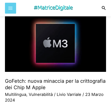
Cer
Vai
al
contenuto
GoFetch: nuova minaccia per la crittografia
dei Chip M Apple
Multilingua
,
Vulnerabilità
/
Livio Varriale
/
23 Marzo
2024