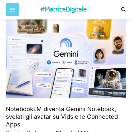
Cer
Vai
al
contenuto
NotebookLM diventa Gemini Notebook,
svelati gli avatar su Vids e le Connected
Apps