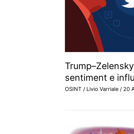
Trump–Zelensky 
sentiment e infl
OSINT
/
Livio Varriale
/
20 