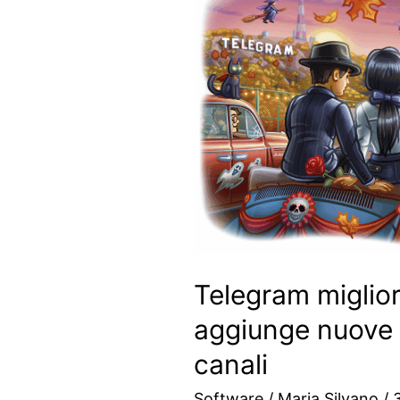
Telegram miglior
aggiunge nuove f
canali
Software
/
Maria Silvano
/