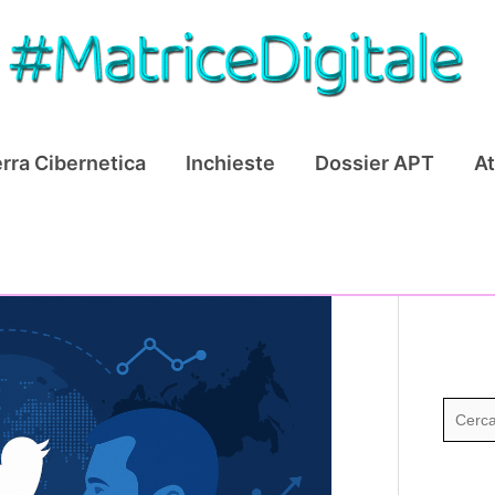
rra Cibernetica
Inchieste
Dossier APT
At