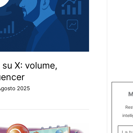
su X: volume,
uencer
Agosto 2025
M
Res
intell