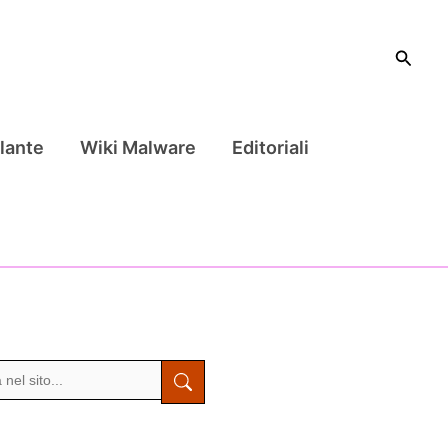
Cerca
lante
Wiki Malware
Editoriali