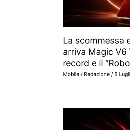
La scommessa e
arriva Magic V6
record e il “Rob
Mobile
/
Redazione
/
8 Lugl