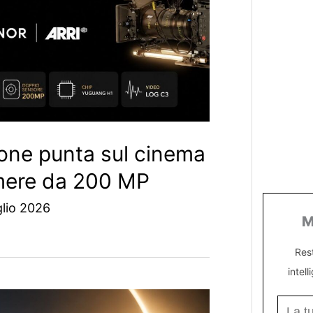
one punta sul cinema
mere da 200 MP
lio 2026
M
Res
intell