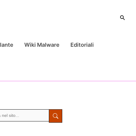
Cerca
lante
Wiki Malware
Editoriali