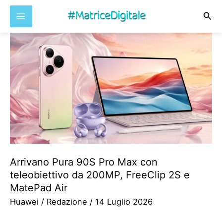
Cer
Vai
al
contenuto
Arrivano Pura 90S Pro Max con
teleobiettivo da 200MP, FreeClip 2S e
MatePad Air
Huawei
/
Redazione
/
14 Luglio 2026