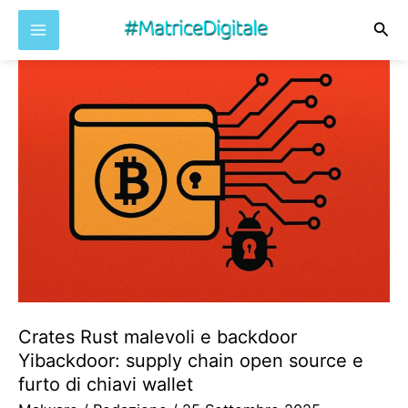
Cer
Vai
al
contenuto
Crates Rust malevoli e backdoor
Yibackdoor: supply chain open source e
furto di chiavi wallet