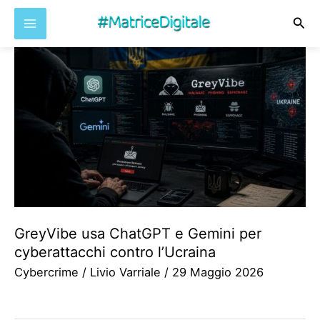
Cer
Vai
al
contenuto
GreyVibe usa ChatGPT e Gemini per
cyberattacchi contro l’Ucraina
Cybercrime
/
Livio Varriale
/
29 Maggio 2026