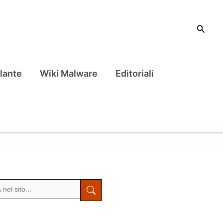
Cerca
lante
Wiki Malware
Editoriali