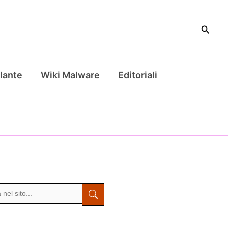
Cerca
lante
Wiki Malware
Editoriali