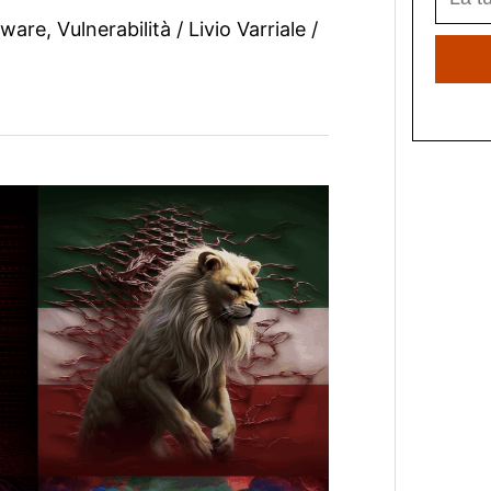
tware
,
Vulnerabilità
/
Livio Varriale
/