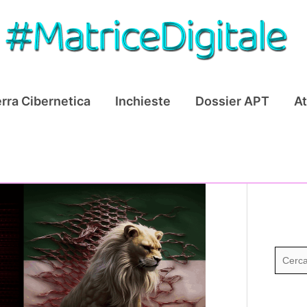
rra Cibernetica
Inchieste
Dossier APT
At