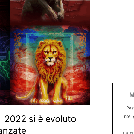
M
Res
 2022 si è evoluto
intell
anzate