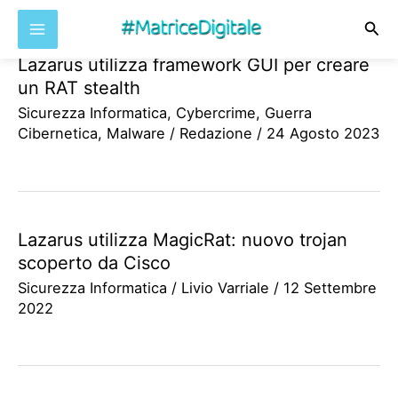
Cer
Lazarus utilizza framework GUI per creare
Vai
un RAT stealth
al
Sicurezza Informatica
,
Cybercrime
,
Guerra
contenuto
Cibernetica
,
Malware
/
Redazione
/
24 Agosto 2023
Lazarus utilizza MagicRat: nuovo trojan
scoperto da Cisco
Sicurezza Informatica
/
Livio Varriale
/
12 Settembre
2022