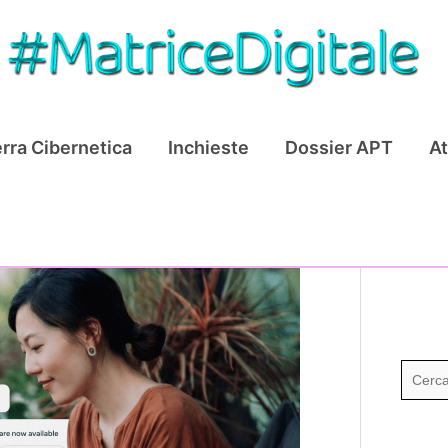
rra Cibernetica
Inchieste
Dossier APT
At