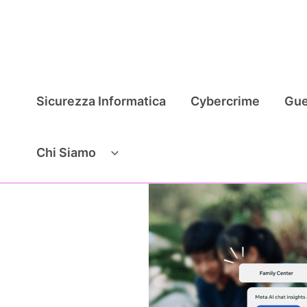
Vai
al
contenuto
Sicurezza Informatica
Cybercrime
Gue
Chi Siamo