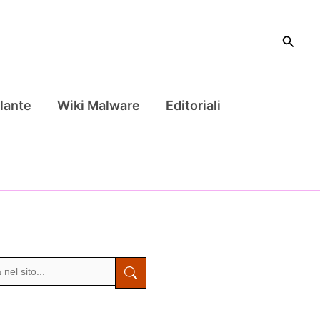
Cerca
lante
Wiki Malware
Editoriali