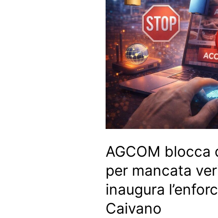
AGCOM blocca du
per mancata verif
inaugura l’enfo
Caivano