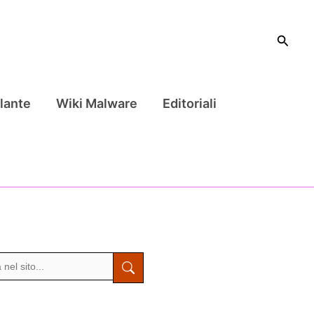
Cerca
lante
Wiki Malware
Editoriali