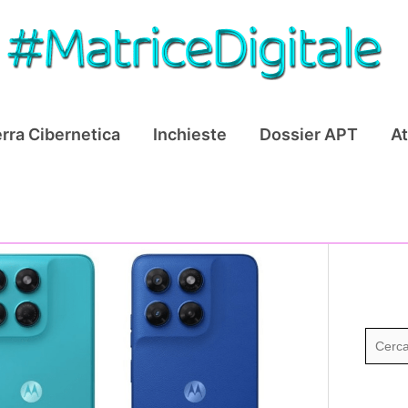
rra Cibernetica
Inchieste
Dossier APT
At