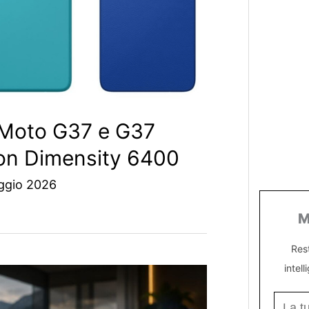
 Moto G37 e G37
con Dimensity 6400
ggio 2026
M
Res
intell