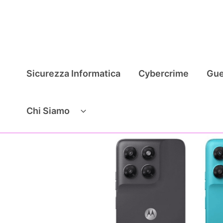
Vai
al
contenuto
Sicurezza Informatica
Cybercrime
Gue
Chi Siamo